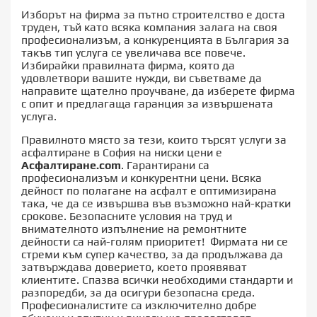
Изборът на фирма за пътно строителство е доста
труден, тъй като всяка компания залага на своя
професионализъм, а конкуренцията в България за
такъв тип услуга се увеличава все повече.
Избирайки правилната фирма, която да
удовлетвори вашите нужди, ви съветваме да
направите щателно проучване, да изберете фирма
с опит и предлагаща гаранция за извършената
услуга.
Правилното място за тези, които търсят услуги за
асфалтиране в София на ниски цени е
Асфалтиране.com
. Гарантирани са
професионализъм и конкурентни цени. Всяка
дейност по полагане на асфалт е оптимизирана
така, че да се извършва във възможно най-кратки
срокове. Безопасните условия на труд и
внимателното изпълнение на ремонтните
дейности са най-голям приоритет! Фирмата ни се
стреми към супер качество, за да продължава да
затвърждава доверието, което проявяват
клиентите. Спазва всички необходими стандарти и
разпоредби, за да осигури безопасна среда.
Професионалистите са изключително добре