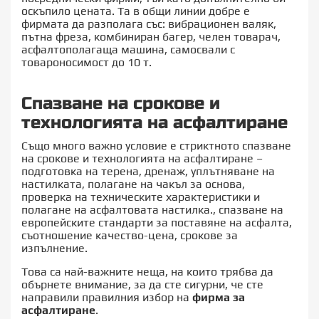
оскъпило цената. Та в общи линии добре е
фирмата да разполага със: вибрационен валяк,
пътна фреза, комбиниран багер, челен товарач,
асфалтополагаща машина, самосвали с
товароносимост до 10 т.
Спазване на срокове и
технологията на асфалтиране
Също много важно условие е стриктното спазване
на срокове и технологията на асфалтиране –
подготовка на терена, дренаж, уплътняване на
настилката, полагане на чакъл за основа,
проверка на техническите характеристики и
полагане на асфалтовата настилка., спазване на
европейските стандарти за поставяне на асфалта,
съотношение качество-цена, срокове за
изпълнение.
Това са най-важните неща, на които трябва да
обърнете внимание, за да сте сигурни, че сте
направили правилния избор на
фирма за
асфалтиране
.