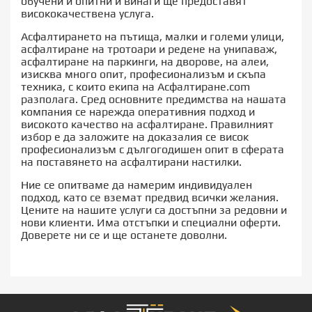
обучени и опитни и винаги ще предоставят
висококачествена услуга.
Асфалтирането на пътища, малки и големи улици,
асфалтиране на тротоари и редене на унипаваж,
асфалтиране на паркинги, на дворове, на алеи,
изисква много опит, професионализъм и скъпа
техника, с които екипа на Асфалтиране.com
разполага. Сред основните предимства на нашата
компания се нарежда оперативния подход и
високото качество на асфалтиране. Правилният
избор е да заложите на доказалия се висок
професионализъм с дългогодишен опит в сферата
на поставянето на асфалтирани настилки.
Ние се опитваме да намерим индивидуален
подход, като се вземат предвид всички желания.
Цените на нашите услуги са достъпни за редовни и
нови клиенти. Има отстъпки и специални оферти.
Доверете ни се и ще останете доволни.