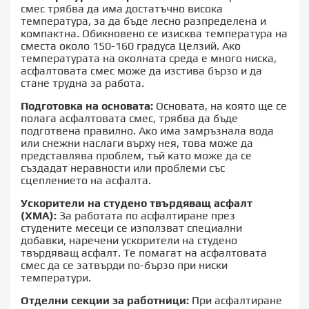
смес
трябва да има достатъчно висока
температура, за да бъде лесно разпределена и
компактна. Обикновено се изисква температура на
сместа около 150-160 градуса Целзий. Ако
температурата на околната среда е много ниска,
асфалтовата смес може да изстива бързо и да
стане трудна за работа.
Подготовка на основата:
Основата, на която ще се
полага асфалтовата смес, трябва да бъде
подготвена правилно. Ако има замръзнала вода
или снежни наслаги върху нея, това може да
представлява проблем, тъй като може да се
създадат неравности или проблеми със
сцеплението на асфалта.
Ускорители на студено твърдяващ асфалт
(ХМА):
За работата по асфалтиране през
студените месеци се използват специални
добавки, наречени ускорители на студено
твърдяващ асфалт. Те помагат на асфалтовата
смес да се затвърди по-бързо при ниски
температури.
Отделни секции за работници:
При асфалтиране