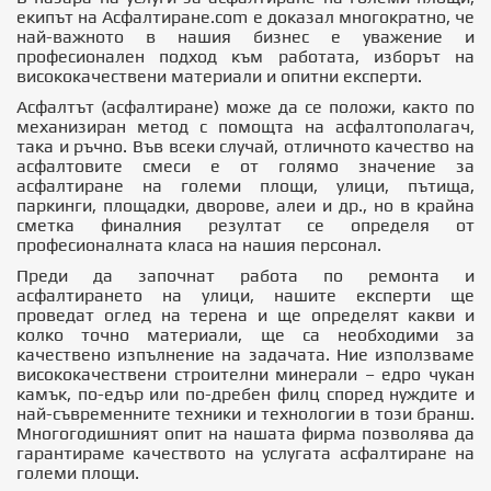
екипът на
Асфалтиране.com
е доказал многократно, че
най-важното в нашия бизнес е уважение и
професионален подход към работата, изборът на
висококачествени материали и опитни експерти.
Асфалтът (асфалтиране) може да се положи, както по
механизиран метод с помощта на асфалтополагач,
така и ръчно. Във всеки случай, отличното качество на
асфалтовите смеси е от голямо значение за
асфалтиране на големи площи, улици, пътища,
паркинги, площадки, дворове, алеи и др., но в крайна
сметка финалния резултат се определя от
професионалната класа на нашия персонал.
Преди да започнат работа по ремонта и
асфалтирането на улици, нашите експерти ще
проведат оглед на терена и ще определят какви и
колко точно материали, ще са необходими за
качествено изпълнение на задачата. Ние използваме
висококачествени строителни минерали – едро чукан
камък, по-едър или по-дребен филц според нуждите и
най-съвременните техники и технологии в този бранш.
Многогодишният опит на нашата фирма позволява да
гарантираме качеството на услугата асфалтиране на
големи площи.