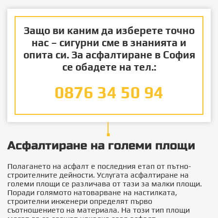
Защо ви каним да изберете точно
нас – сигурни сме в знанията и
опита си. За
асфалтиране в София
се обадете на тел.:
0876 34 50 94
■
Асфалтиране на големи площи
Полагането на асфалт е последния етап от пътно-
строителните дейности. Услугата асфалтиране на
големи площи се различава от тази за малки площи.
Поради голямото натоварване на настилката,
строителни инженери определят първо
съотношението на материала. На този тип площи