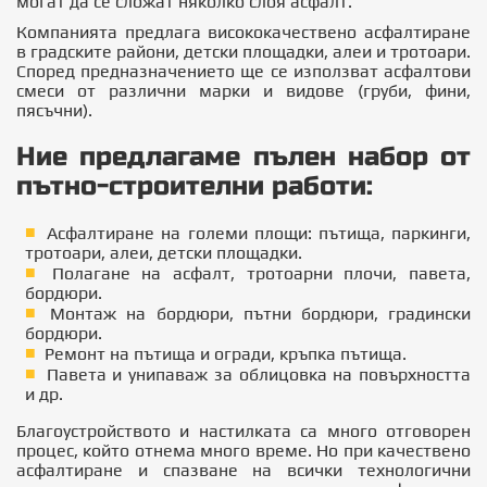
могат да се сложат няколко слоя асфалт.
Компанията предлага висококачествено асфалтиране
в градските райони, детски площадки, алеи и тротоари.
Според предназначението ще се използват асфалтови
смеси от различни марки и видове (груби, фини,
пясъчни).
Ние предлагаме пълен набор от
пътно-строителни работи:
Асфалтиране на големи площи: пътища, паркинги,
тротоари, алеи, детски площадки.
Полагане на асфалт, тротоарни плочи, павета,
бордюри.
Монтаж на бордюри, пътни бордюри, градински
бордюри.
Ремонт на пътища и огради, кръпка пътища.
Павета и унипаваж за облицовка на повърхността
и др.
Благоустройството и настилката са много отговорен
процес, който отнема много време. Но при качествено
асфалтиране и спазване на всички технологични