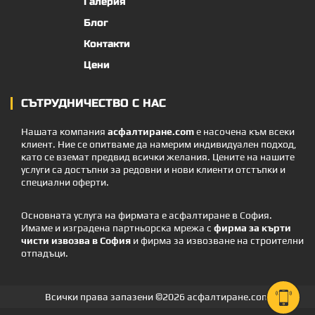
Галерия
Блог
Контакти
Цени
СЪТРУДНИЧЕСТВО С НАС
Нашата компания
асфалтиране.com
е насочена към всеки
клиент. Ние се опитваме да намерим индивидуален подход,
като се вземат предвид всички желания. Цените на нашите
услуги са достъпни за редовни и нови клиенти отстъпки и
специални оферти.
Основната услуга на фирмата е асфалтиране в София.
Имаме и изградена партньорска мрежа с
фирма за кърти
чисти извозва в София
и фирма за извозване на строителни
отпадъци.
Всички права запазени ©2026
асфалтиране.com