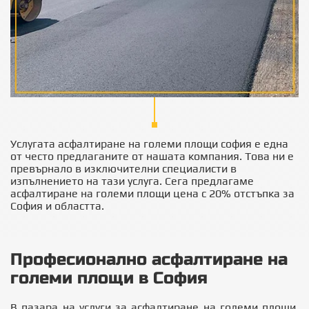
Услугата асфалтиране на големи площи софия е една
от често предлаганите от нашата компания. Това ни е
превърнало в изключителни специалисти в
изпълнението на тази услуга. Сега предлагаме
асфалтиране на големи площи цена с 20% отстъпка за
София и областта.
Професионално асфалтиране на
големи площи в София
В пазара на услуги за асфалтиране на големи площи,