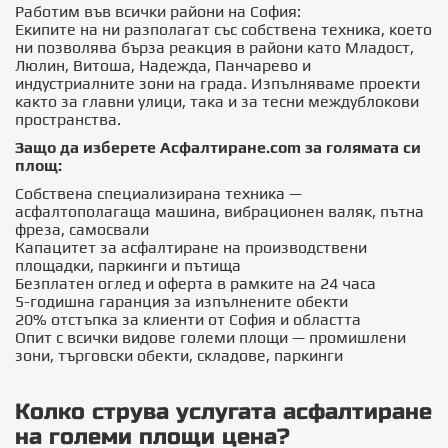
Работим във всички райони на София:
Екипите на ни разполагат със собствена техника, което
ни позволява бърза реакция в райони като Младост,
Люлин, Витоша, Надежда, Панчарево и
индустриалните зони на града. Изпълняваме проекти
както за главни улици, така и за тесни междублокови
пространства.
Защо да изберете Асфалтиране.com за голямата си
площ:
Собствена специализирана техника —
асфалтополагаща машина, вибрационен валяк, пътна
фреза, самосвали
Капацитет за асфалтиране на производствени
площадки, паркинги и пътища
Безплатен оглед и оферта в рамките на 24 часа
5-годишна гаранция за изпълнените обекти
20% отстъпка за клиенти от София и областта
Опит с всички видове големи площи — промишлени
зони, търговски обекти, складове, паркинги
Колко струва услугата асфалтиране
на големи площи цена?