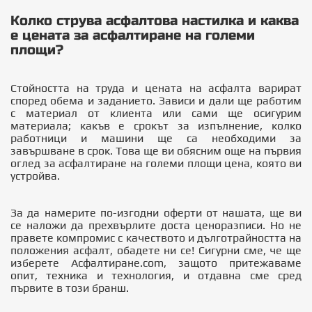
Колко струва асфалтова настилка и каква
е цената за асфалтиране на големи
площи?
Стойността на труда и цената на асфалта варират
според обема и заданието. Зависи и дали ще работим
с материал от клиента или сами ще осигурим
материала; какъв е срокът за изпълнение, колко
работници и машини ще са необходими за
завършване в срок. Това ще ви обясним още на първия
оглед за асфалтиране на големи площи цена, която ви
устройва.
За да намерите по-изгодни оферти от нашата, ще ви
се наложи да прехвърлите доста ценоразписи. Но не
правете компромис с качеството и дълготрайността на
положения асфалт, обадете ни се! Сигурни сме, че ще
изберете
Асфалтиране.com
, защото притежаваме
опит, техника и технология, и отдавна сме сред
първите в този бранш.