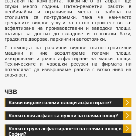
съставки на композита, покритието от асфалт ще
служи много години. Пътно-ремонтни работи в
необичайни и ограничени места в района на
столицата са по-трудоемки, така че най-често
срещаните видове услуги за пътно строителство са:
асфалтиране на производствени и заводски площи,
пътища за достъп до складове и търговски бази,
градските дворове, паркинги и автостоянки.
С помощта на различни видове пътно-строителни
машини и ние асфалтираме големи площи,
извършваме и ръчно асфалтиране на малки площи.
Техническите и човешки ресурси на фирмата ни
позволяват да извършваме работа с всяко ниво на
сложност.
ЧЗВ
Какви видове големи площи асфалтирате?
Колко слоя асфалт са нужни за голяма площ?
Колко струва асфалтирането на голяма площ в
София?